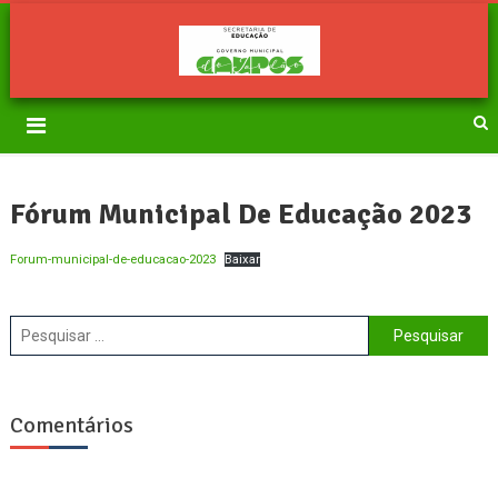
Secretaria de Educação da
Portal da Educação
Estância Turística de
Campos do Jordão
Fórum Municipal De Educação 2023
Forum-municipal-de-educacao-2023
Baixar
Pesquisar
por:
Comentários